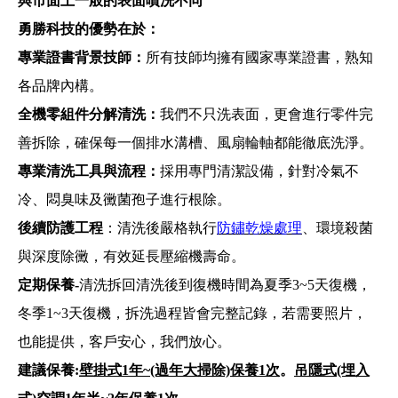
與市面上一般的表面噴洗不同
勇勝科技的優勢在於：
專業證書背景技師：
所有技師均擁有國家專業證書，熟知
各品牌內構。
全機零組件分解清洗：
我們不只洗表面，更會進行零件完
善拆除，確保每一個排水溝槽、風扇輪軸都能徹底洗淨。
專業清洗工具與流程：
採用專門清潔設備，針對冷氣不
冷、悶臭味及黴菌孢子進行根除。
後續防護工程
：清洗後嚴格執行
防鏽乾燥處理
、環境殺菌
與深度除黴，有效延長壓縮機壽命。
定期保養-
清洗拆回清洗後到復機時間為夏季3~5天復機，
冬季1~3天復機，拆洗過程皆會完整記錄，若需要照片，
也能提供，客戶安心，我們放心。
建議保養:
壁掛式1年~(過年大掃除)保養1次
。
吊隱式(埋入