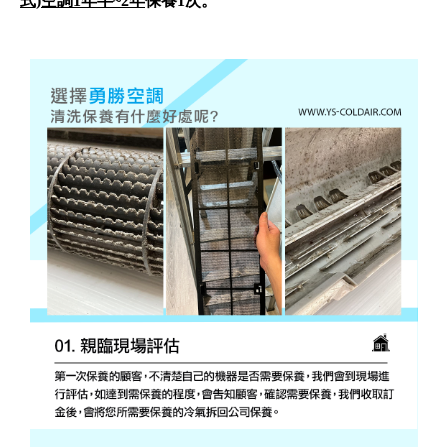
式)空調1年半~2年
保養1次。