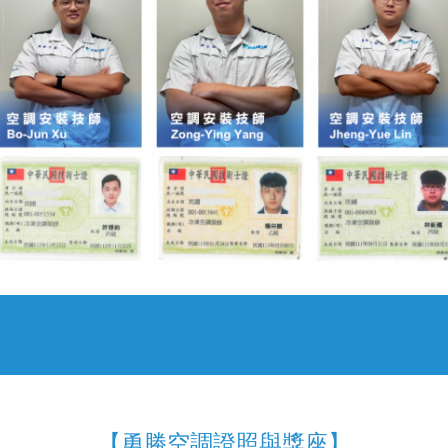
【勇勝空調證照與獎座】