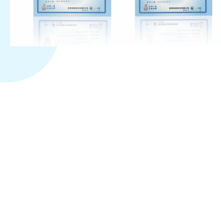
地址
號
電話
營業
18:0
FB
Lin