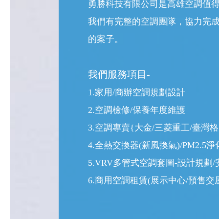
勇勝科技有限公司是高雄空調值
我們有完整的空調團隊，協力完
的案子。
我們服務項目-
1.家用/商辦空調規劃設計
2.空調檢修/保養年度維護
3.空調專賣{大金/三菱重工/臺灣格
4.全熱交換器(新風換氣)/PM2.
5.VRV多管式空調套圖-設計規劃/
6.商用空調租賃(展示中心/預售交