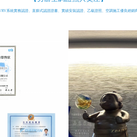
VRV系統實務認證、直膨式認證證書、實績安裝認證、乙級證照、空調施工優良經銷