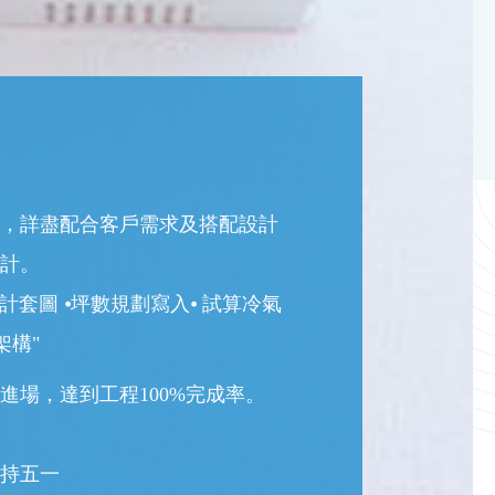
，詳盡配合客戶需求及搭配設計
計。
計套圖 ⦁坪數規劃寫入⦁ 試算冷氣
架構"
進場，達到工程100%完成率。
持五一