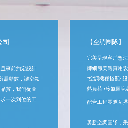
公司
【空調團隊】
完美呈現客戶想法
師細節美觀實用設
，且事前約定設計
"空調機種搭配~設
所需噸數，讓空氣
熱負荷 ⦁冷氣圖塊
住品質，我們從圖
講求一次到位的工
配合工程團隊互搭
勇勝空調團隊，秉