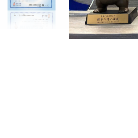
：高雄市左營區菜公一路26巷62
：
07-359-9886
/
0911-877-753
時間：週一至週五 08:30～
0
：勇勝科技
e：@554tvmqn