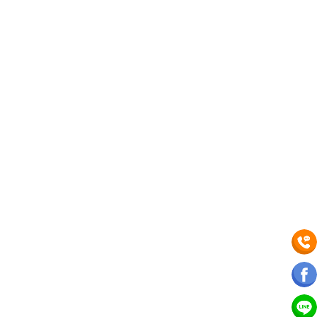
FB：勇勝科技
Line：@554tvmqn