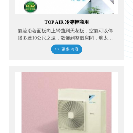
TOP AIR 冷專輕商用
氣流沿著面板向上彎曲到天花板，空氣可以傳
播多達10公尺之遠，散佈到整個房間，航太康
達效應技術讓氣流更舒適。
>> 更多內容