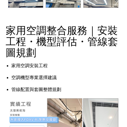
家用空調整合服務｜安裝
工程・機型評估・管線套
圖規劃
家用空調安裝工程
空調機型專業選擇建議
管線配置與套圖整體規劃