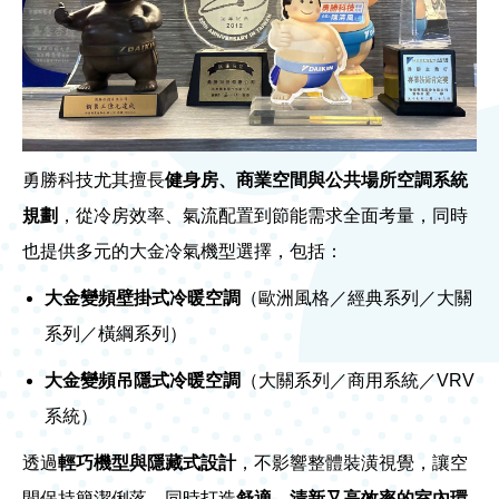
勇勝科技尤其擅長
健身房、商業空間與公共場所空調系統
規劃
，從冷房效率、氣流配置到節能需求全面考量，同時
也提供多元的大金冷氣機型選擇，包括：
大金變頻壁掛式冷暖空調
（歐洲風格／經典系列／大關
系列／橫綱系列）
大金變頻吊隱式冷暖空調
（大關系列／商用系統／VRV
系統）
透過
輕巧機型與隱藏式設計
，不影響整體裝潢視覺，讓空
間保持簡潔俐落，同時打造
舒適、清新又高效率的室內環