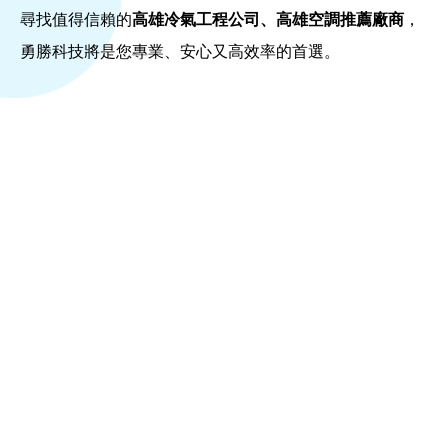
尋找值得信賴的
高雄冷氣工程公司、高雄空調推薦廠商
，
勇勝科技將是您專業、安心又高效率的首選。
地址：高雄市左營區菜公一路26巷62號
電話：
07-359-9886
/
0911-877-753
營業時間：週一至週五 08:30～18:00
FB：勇勝科技
Line：@554tvmqn