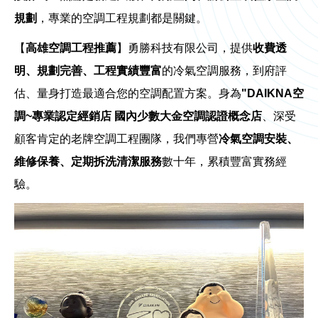
規劃
，專業的空調工程規劃都是關鍵。
【
高雄空調工程推薦
】勇勝科技有限公司，提供
收費透
明、規劃完善、工程實績豐富
的冷氣空調服務，到府評
估、量身打造最適合您的空調配置方案。身為
"DAIKNA空
調~專業認定經銷店 國內少數大金空調認證概念店
、深受
顧客肯定的老牌空調工程團隊，我們專營
冷氣空調安裝、
維修保養、定期拆洗清潔服務
數十年，累積豐富實務經
驗。