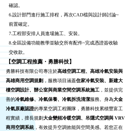
確認。
6.設計部門進行施工排程，再次CAD檔與設計師討論~
前置確定。
7.工程部安排人員進場施工、安裝。
8.全區設備功能教學並驗交所有配件~完成憑證簽收驗
交收款。
【空調工程推薦・勇勝科技】
勇勝科技有限公司專注於
高雄空調工程、高雄冷氣安裝與
高雄商用空調規劃
，服務項目涵蓋
住家冷氣安裝、新建大
樓空調設計、辦公室與商業空間空調系統施工
，並提供完
善的
冷氣維修、冷氣保養、冷氣拆洗清潔
服務。身為
大金
冷氣原廠認證
的專業空調工程團隊，勇勝科技累積豐富工
程實績，擅長規劃
大金變頻冷暖空調、吊隱式空調與 VRV
商用空調系統
，有效提升空調效能與空間美感。若您正在