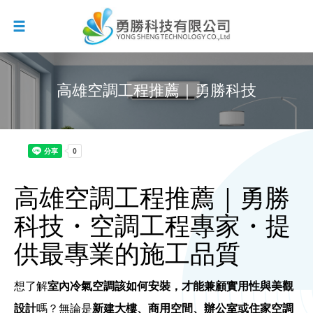
高雄空調工程推薦｜勇勝科技
高雄空調工程推薦｜
勇勝
・空調工程專家・提
科技
供最專業的施工品質
想了解
室內冷氣空調該如何安裝，才能兼顧實用性與美觀
設計
嗎？無論是
新建大樓、商用空間、辦公室或住家空調