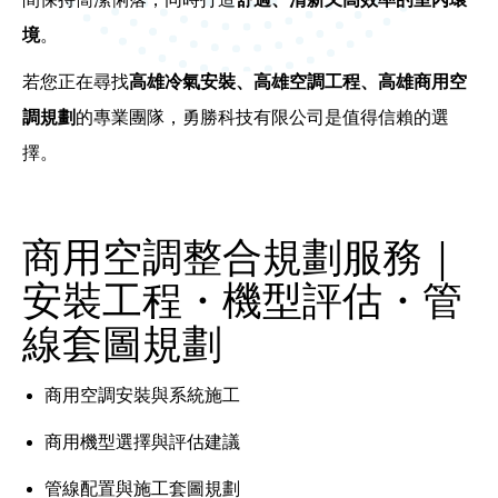
境
。
若您正在尋找
高雄冷氣安裝、高雄空調工程、高雄商用空
調規劃
的專業團隊，勇勝科技有限公司是值得信賴的選
擇。
商用空調整合規劃服務｜
安裝工程・機型評估・管
線套圖規劃
商用空調安裝與系統施工
商用機型選擇與評估建議
管線配置與施工套圖規劃